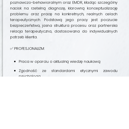
poznawczo-behawioralnym oraz EMDR, kładąc szczególny
nacisk na rzetelną diagnozę, klarowną konceptualizację
problemu oraz pracę na konkretnych, realnych celach
terapeutycznych. Podstawą jego pracy jest poczucie
bezpieczeństwa, jasna struktura procesu oraz partnerska
relacja terapeutyczna, dostosowana do indywidualnych
potrzeb klienta.
✅ PROFESJONALIZM:
Praca w oparciu o aktualną wiedzę naukową
Zgodność ze standardami etycznymi zawodu
psychologa
Doświadczenie w pracy klinicznej i środowiskowej
Uważność na potrzeby klientów oraz ich rodzin
Współpraca z instytucjami wsparcia