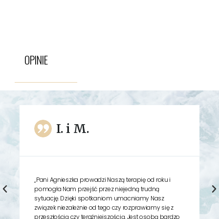
OPINIE
I. i M.
„Pani Agnieszka prowadzi Naszą terapię od roku i
“
pomogła Nam przejść przez niejedną trudną
P
sytuację. Dzięki spotkaniom umacniamy Nasz
s
związek niezależnie od tego czy rozprawiamy się z
r
przeszłością czy teraźniejszością. Jest osobą bardzo
P